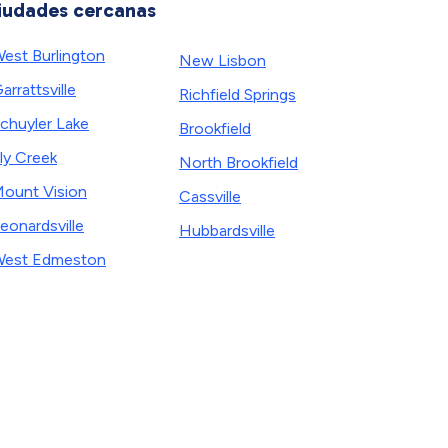
iudades cercanas
est Burlington
New Lisbon
arrattsville
Richfield Springs
chuyler Lake
Brookfield
ly Creek
North Brookfield
ount Vision
Cassville
eonardsville
Hubbardsville
est Edmeston