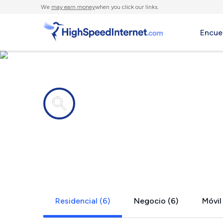
We
may earn money
when you click our links.
Encue
Compañías de Internet en
Burlington 
Residencial (6)
Negocio (6)
Móvil 