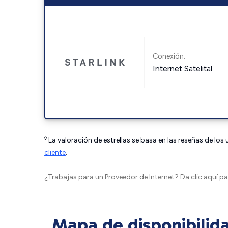
Conexión:
Internet Satelital
◊
La valoración de estrellas se basa en las reseñas de los
cliente
.
¿Trabajas para un Proveedor de Internet?
Da clic aquí
par
Mapa de disponibilid