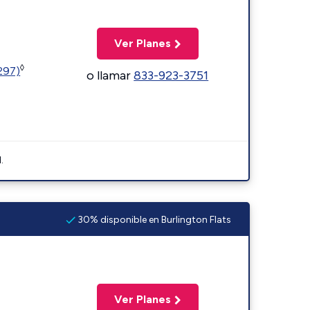
Ver Planes
◊
1297)
o llamar
833-923-3751
.
30% disponible en Burlington Flats
Ver Planes