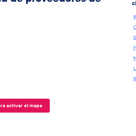
c
W
G
S
F
M
L
W
ara activar el mapa