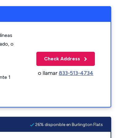
líneas
zado, o
Check Address
o llamar
833-513-4734
nte 1
26% disponible en Burlington Flats