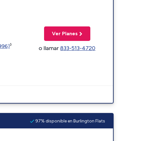
Ver Planes
◊
5996)
o llamar
833-513-4720
97% disponible en Burlington Flats