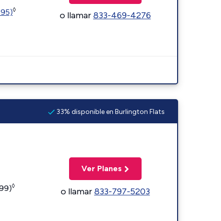
◊
595)
o llamar
833-469-4276
33% disponible en Burlington Flats
Ver Planes
◊
599)
o llamar
833-797-5203