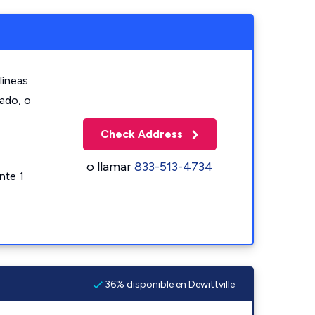
líneas
zado, o
Check Address
o llamar
833-513-4734
nte 1
36% disponible en Dewittville