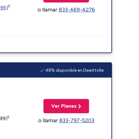
◊
595)
o llamar
833-469-4276
48% disponible en Dewittville
Ver Planes
◊
599)
o llamar
833-797-5203