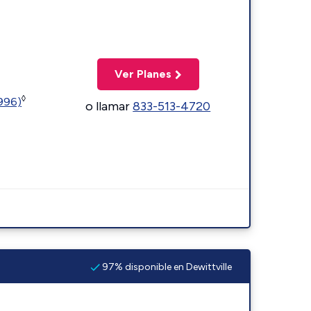
Ver Planes
◊
5996)
o llamar
833-513-4720
97% disponible en Dewittville