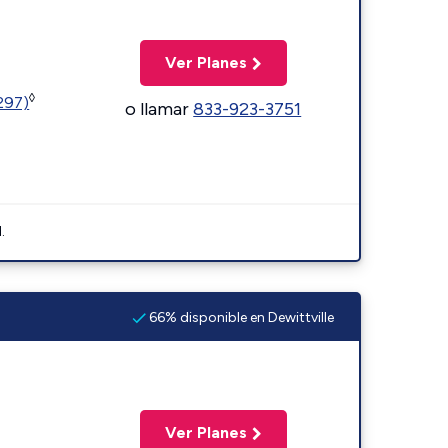
Ver Planes
◊
1297)
o llamar
833-923-3751
.
66% disponible en Dewittville
Ver Planes