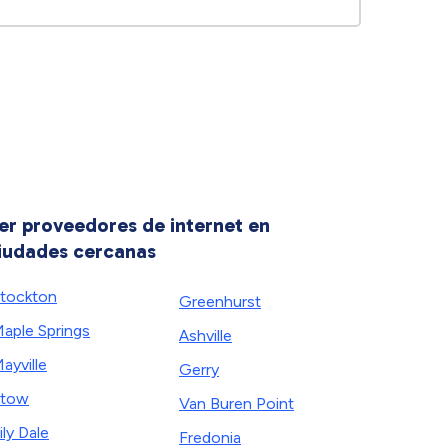
er proveedores de internet en
iudades cercanas
tockton
Greenhurst
aple Springs
Ashville
ayville
Gerry
Stow
Van Buren Point
ily Dale
Fredonia