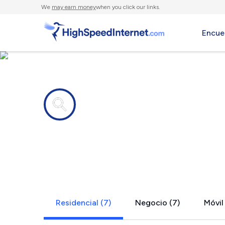
We
may earn money
when you click our links.
Encue
Compañías de Internet en
Dewittville
Residencial (7)
Negocio (7)
Móvil 