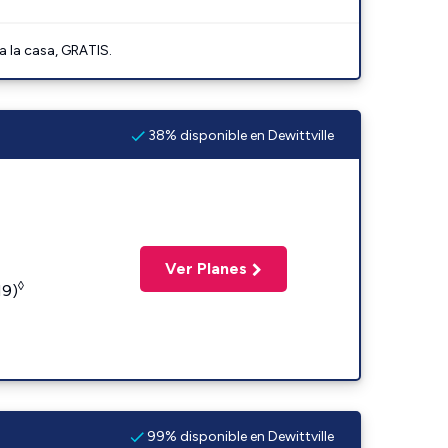
a la casa, GRATIS.
38% disponible en Dewittville
Ver Planes
◊
19)
99% disponible en Dewittville