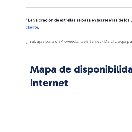
◊
La valoración de estrellas se basa en las reseñas de los
cliente
.
¿Trabajas para un Proveedor de Internet?
Da clic aquí
par
Mapa de disponibilid
Internet