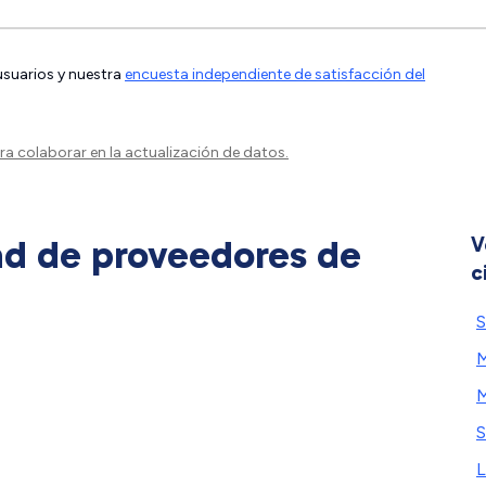
 usuarios y nuestra
encuesta independiente de satisfacción del
a colaborar en la actualización de datos.
ad de proveedores de
V
c
S
M
M
L