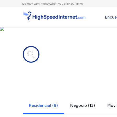
We
may earn money
when you click our links.
Encue
Compañías de Internet en
East Villag
Residencial (9)
Negocio (13)
Móvil