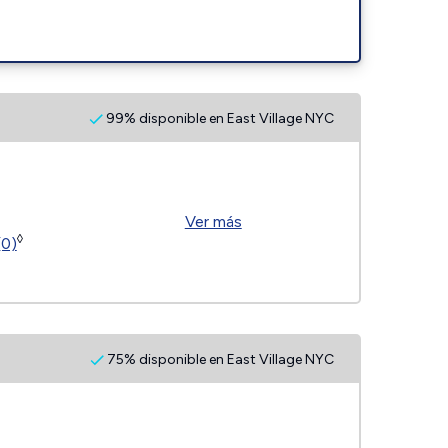
99% disponible en East Village NYC
Ver más
◊
(0)
75% disponible en East Village NYC