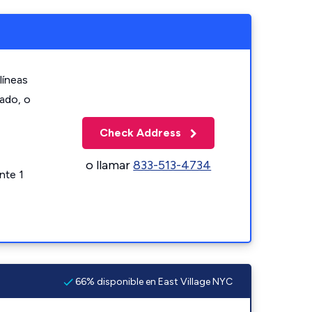
líneas
zado, o
Check Address
o llamar
833-513-4734
nte 1
66% disponible en East Village NYC