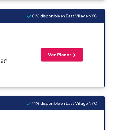
61% disponible en East Village NYC
Ver Planes
◊
19)
41% disponible en East Village NYC