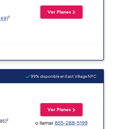
Ver Planes
◊
449)
99% disponible en East Village NYC
Ver Planes
◊
185)
o llamar
855-288-5199