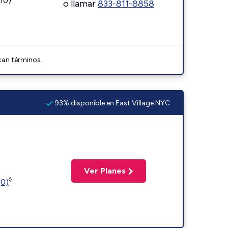
110)
o llamar
833-811-8858
can términos.
93% disponible en East Village NYC
Ver Planes
◊
(0)