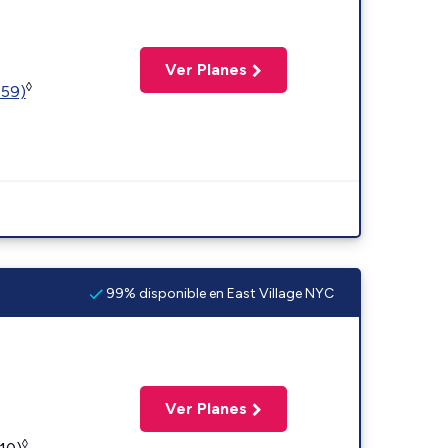
Ver Planes
◊
359)
99% disponible en East Village NYC
Ver Planes
◊