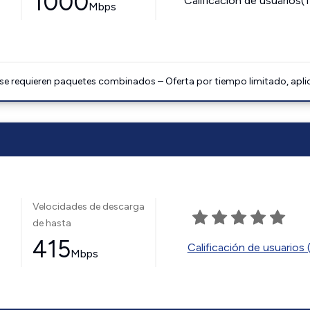
1000
Calificación de usuarios(
Mbps
 se requieren paquetes combinados – Oferta por tiempo limitado, apli
Velocidades de descarga
de hasta
415
Calificación de usuarios 
Mbps