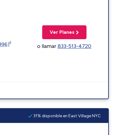
Ver Planes
◊
5996)
o llamar
833-513-4720
31% disponible en East Village NYC