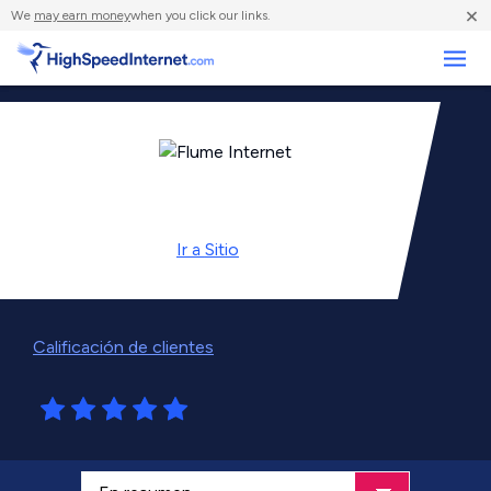
×
We
may earn money
when you click our links.
Negocios
Ir a
Sitio
Calificación de clientes