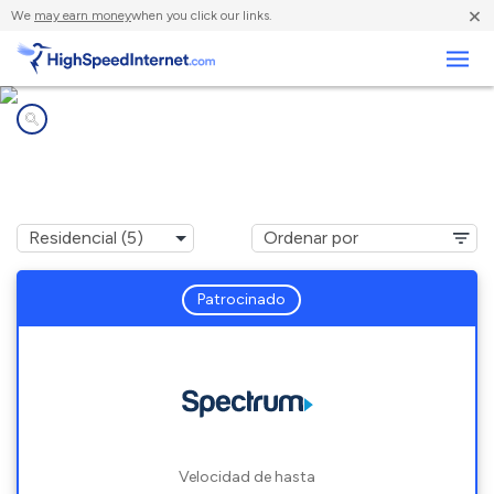
×
We
may earn money
when you click our links.
Negocios
Compañías de Internet en
Ellenburg, NY
Patrocinado
Velocidad de hasta