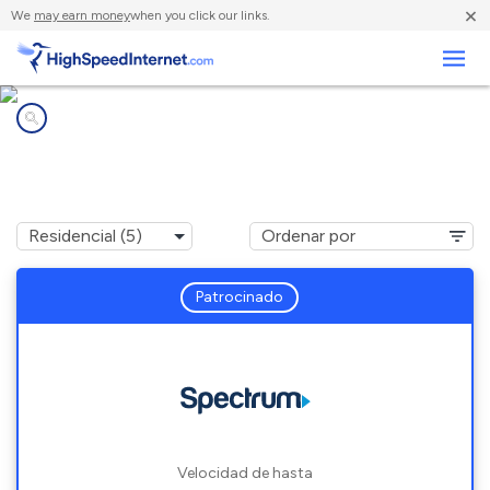
×
We
may earn money
when you click our links.
Negocios
Compañías de Internet en
Findley Lake, NY
Patrocinado
Velocidad de hasta