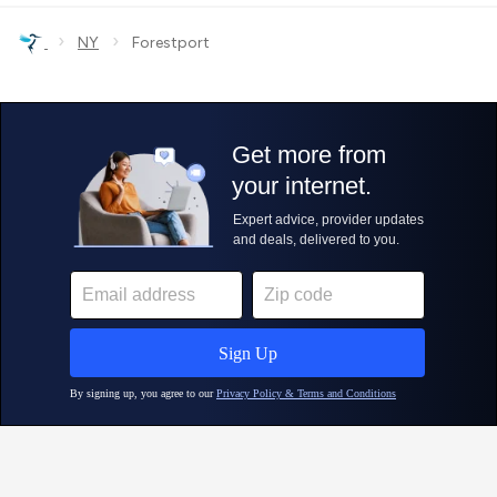
›
›
NY
Forestport