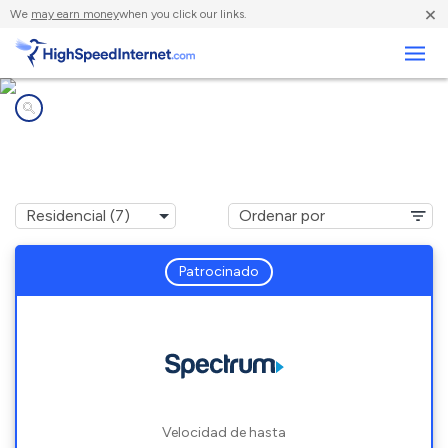
×
We
may earn money
when you click our links.
Negocios
Compañías de Internet en
Forestport, NY
Patrocinado
Velocidad de hasta