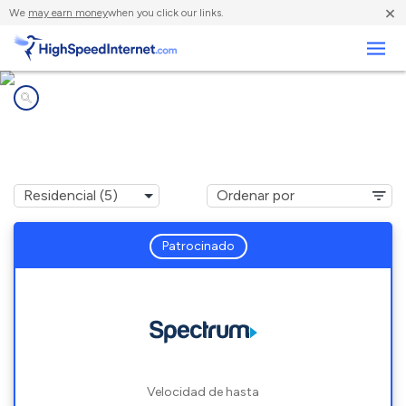
×
We
may earn money
when you click our links.
Negocios
Compañías de Internet en
Lima, NY
Patrocinado
Velocidad de hasta