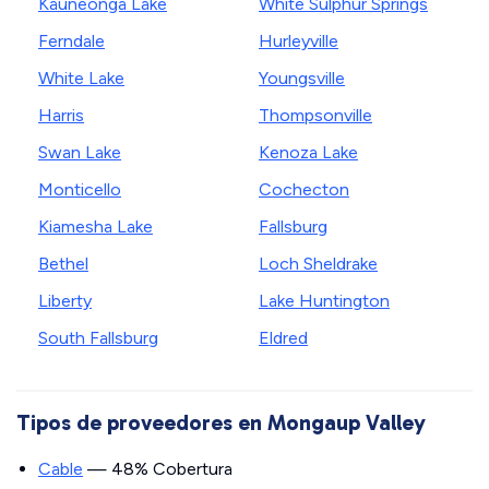
Kauneonga Lake
White Sulphur Springs
Ferndale
Hurleyville
White Lake
Youngsville
Harris
Thompsonville
Swan Lake
Kenoza Lake
Monticello
Cochecton
Kiamesha Lake
Fallsburg
Bethel
Loch Sheldrake
Liberty
Lake Huntington
South Fallsburg
Eldred
Tipos de proveedores en Mongaup Valley
Cable
— 48% Cobertura