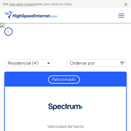
×
We
may earn money
when you click our links.
Negocios
Compañías de Internet en
Mongaup Valley, NY
Patrocinado
Velocidad de hasta