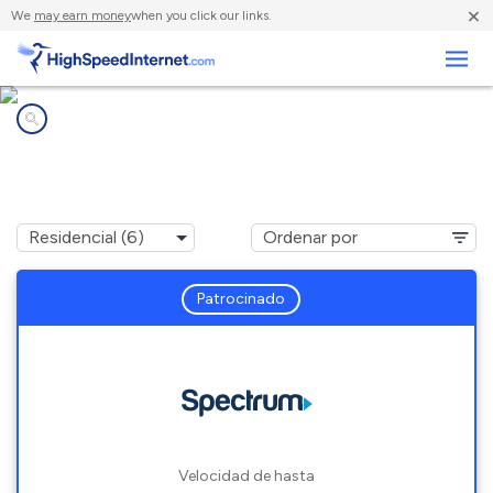
×
We
may earn money
when you click our links.
Negocios
Compañías de Internet en
Youngsville, NY
Patrocinado
Velocidad de hasta