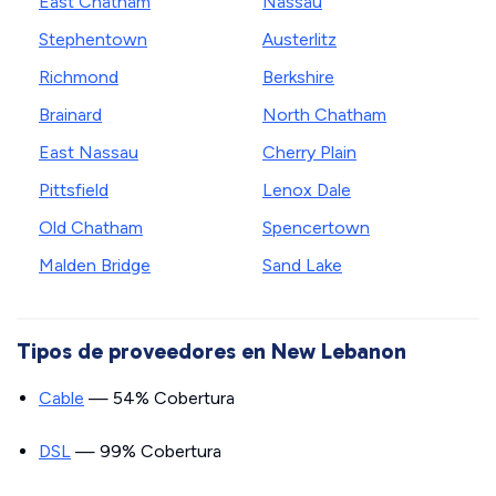
East Chatham
Nassau
Stephentown
Austerlitz
Richmond
Berkshire
Brainard
North Chatham
East Nassau
Cherry Plain
Pittsfield
Lenox Dale
Old Chatham
Spencertown
Malden Bridge
Sand Lake
Tipos de proveedores en New Lebanon
Cable
— 54% Cobertura
DSL
— 99% Cobertura