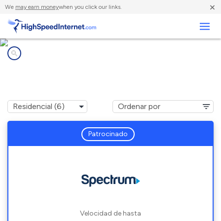
×
We
may earn money
when you click our links.
Negocios
Compañías de Internet en
New Lebanon, NY
Patrocinado
Velocidad de hasta