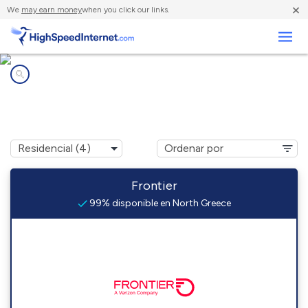
×
We
may earn money
when you click our links.
Negocios
Compañías de Internet en
North Greece, NY
Frontier
99% disponible en North Greece