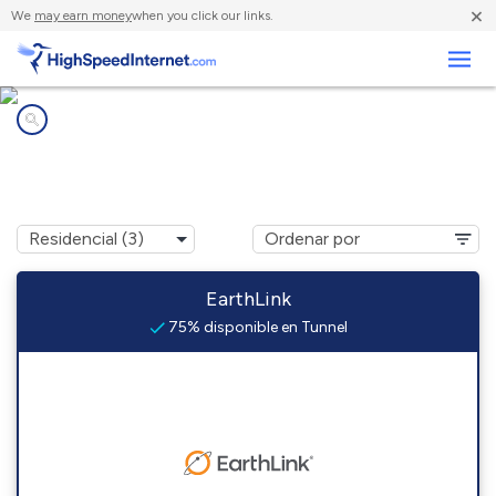
×
We
may earn money
when you click our links.
Negocios
Compañías de Internet en
Tunnel, NY
EarthLink
75% disponible en Tunnel