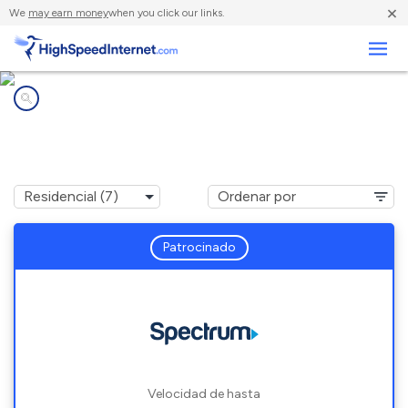
×
We
may earn money
when you click our links.
Negocios
Compañías de Internet en
Blue Ash, OH
Patrocinado
Velocidad de hasta