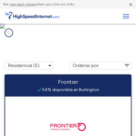
×
We
may earn money
when you click our links.
Negocios
Compañías de Internet en
Burlington, OH
Frontier
54% disponible en Burlington