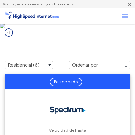
×
We
may earn money
when you click our links.
Negocios
Compañías de Internet en
Rock Camp, OH
Patrocinado
Velocidad de hasta