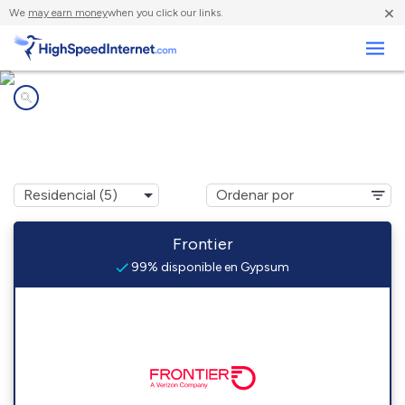
×
We
may earn money
when you click our links.
Negocios
Compañías de Internet en
Gypsum, OH
Frontier
99% disponible en Gypsum