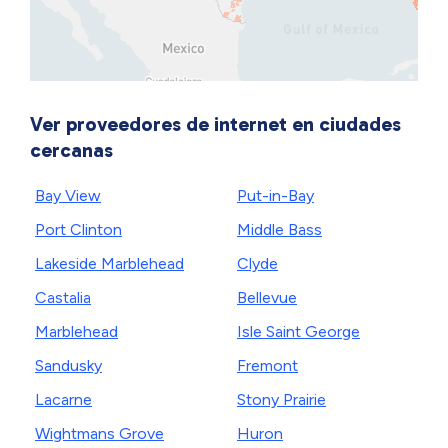
Ver proveedores de internet en ciudades
cercanas
Bay View
Put-in-Bay
Port Clinton
Middle Bass
Lakeside Marblehead
Clyde
Castalia
Bellevue
Marblehead
Isle Saint George
Sandusky
Fremont
Lacarne
Stony Prairie
Wightmans Grove
Huron