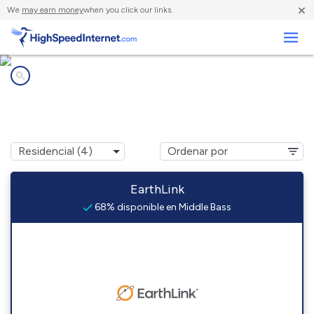
×
We
may earn money
when you click our links.
Negocios
Compañías de Internet en
Middle Bass, OH
EarthLink
68% disponible en Middle Bass