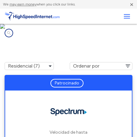
×
We
may earn money
when you click our links.
Negocios
Compañías de Internet en
Marblehead, OH
Patrocinado
Velocidad de hasta