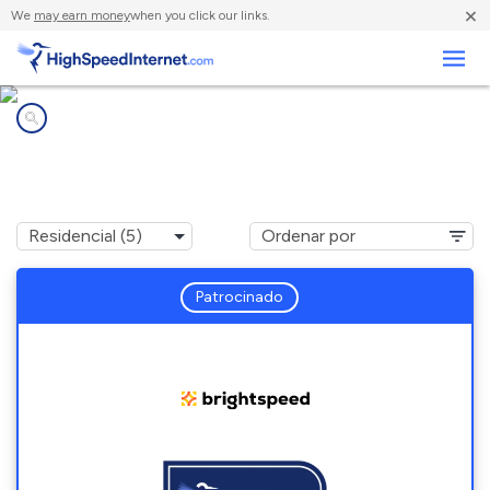
×
We
may earn money
when you click our links.
Negocios
Compañías de Internet en
Malta, OH
Patrocinado