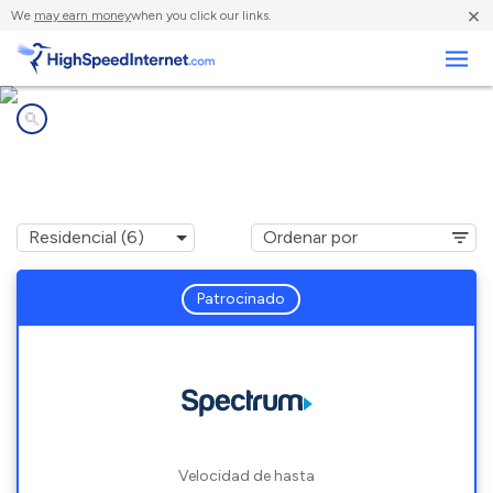
×
We
may earn money
when you click our links.
Negocios
Compañías de Internet en
Northbrook, OH
Patrocinado
Velocidad de hasta