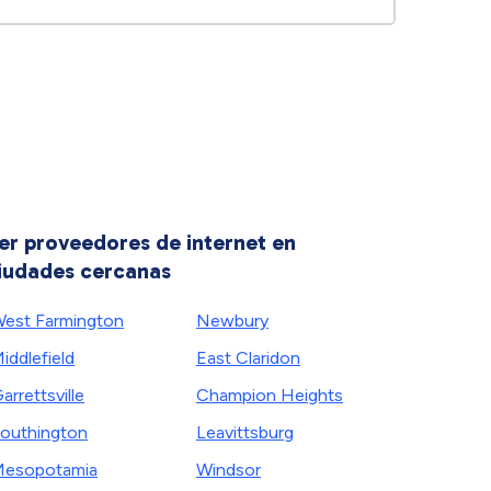
er proveedores de internet en
iudades cercanas
est Farmington
Newbury
iddlefield
East Claridon
arrettsville
Champion Heights
outhington
Leavittsburg
esopotamia
Windsor