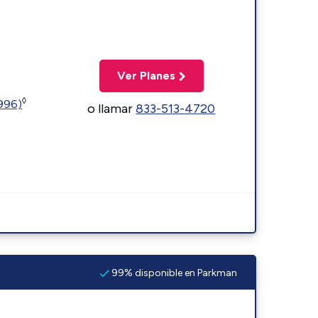
Ver Planes
◊
5996)
o llamar
833-513-4720
99% disponible en Parkman