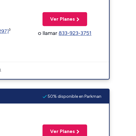
Ver Planes
◊
1297)
o llamar
833-923-3751
.
50% disponible en Parkman
Ver Planes