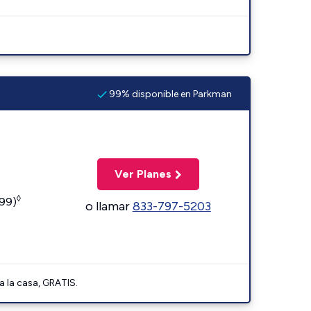
99% disponible en Parkman
Ver Planes
◊
599)
o llamar
833-797-5203
a la casa, GRATIS.