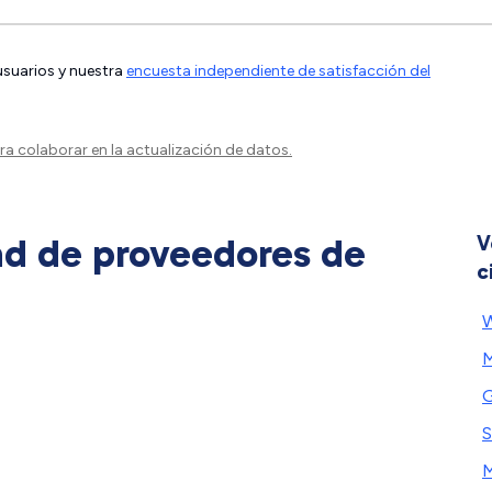
 usuarios y nuestra
encuesta independiente de satisfacción del
a colaborar en la actualización de datos.
ad de proveedores de
V
c
W
M
G
S
M