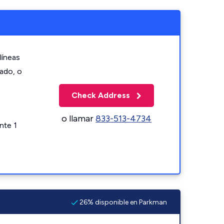
líneas
zado, o
Check Address
o llamar
833-513-4734
nte 1
26% disponible en Parkman