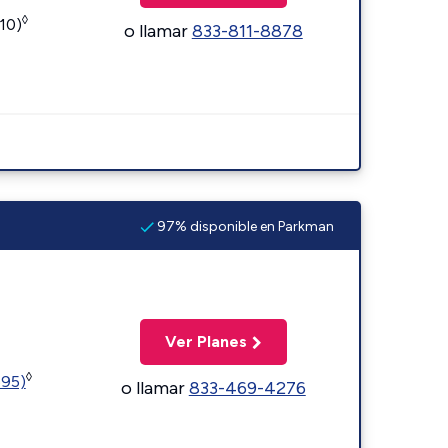
◊
110)
o llamar
833-811-8878
97% disponible en Parkman
Ver Planes
◊
595)
o llamar
833-469-4276