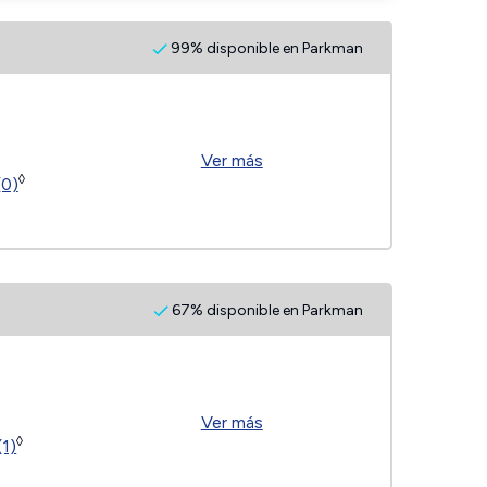
99% disponible en Parkman
Ver más
◊
(0)
67% disponible en Parkman
Ver más
◊
(1)