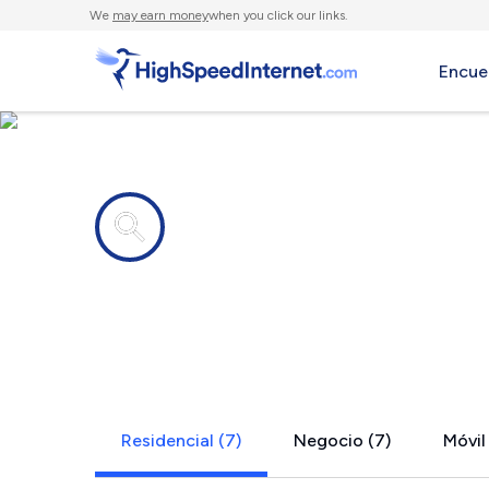
We
may earn money
when you click our links.
Encue
Compañías de Internet en
Parkman, 
Residencial (7)
Negocio (7)
Móvil 