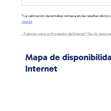
◊
La valoración de estrellas se basa en las reseñas de los
cliente
.
¿Trabajas para un Proveedor de Internet?
Da clic aquí
par
Mapa de disponibilid
Internet