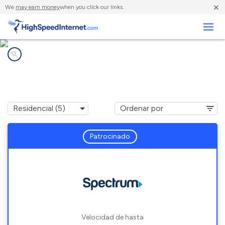
×
We
may earn money
when you click our links.
Negocios
Compañías de Internet en
Trenton, OH
Patrocinado
Velocidad de hasta