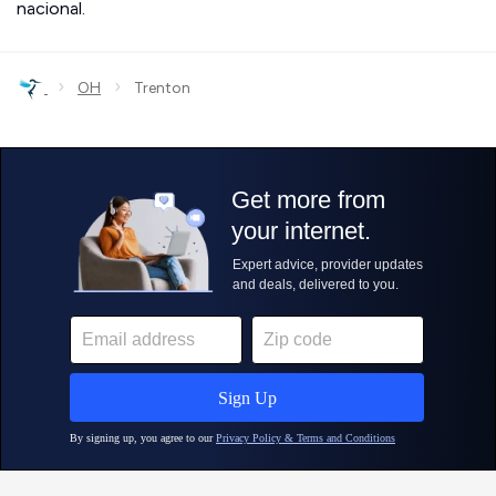
nacional.
›
›
OH
Trenton