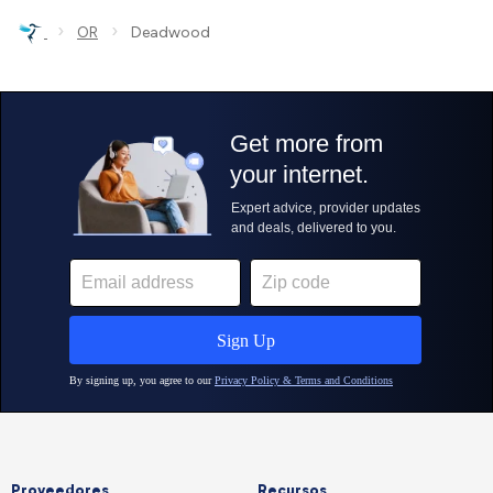
›
›
OR
Deadwood
Proveedores
Recursos