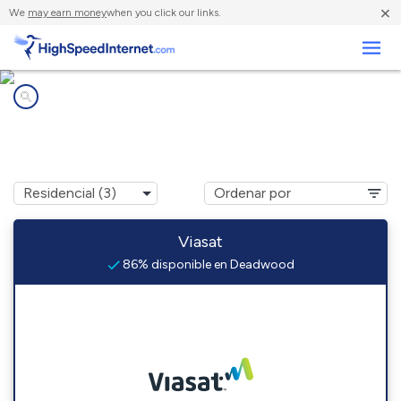
×
We
may earn money
when you click our links.
Negocios
Compañías de Internet en
Deadwood, OR
Viasat
86% disponible en Deadwood