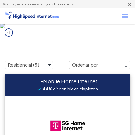
×
We
may earn money
when you click our links.
Negocios
Compañías de Internet en
Mapleton, OR
T-Mobile Home Internet
44% disponible en Mapleton