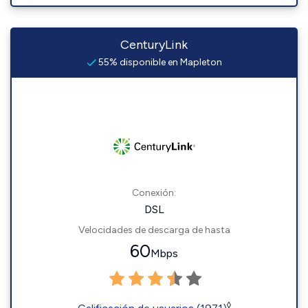
CenturyLink
55% disponible en Mapleton
Conexión:
DSL
Velocidades de descarga de hasta
60
Mbps
◊