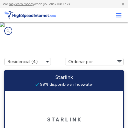
×
We
may earn money
when you click our links.
Negocios
Compañías de Internet en
Tidewater, OR
Starlink
99% disponible en Tidewater