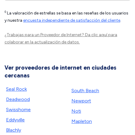
◊
La valoración de estrellas se basa en las reseñas de los usuarios
y nuestra
encuesta independiente de satisfacción del cliente
.
¿Trabajas para un Proveedor de Internet?
Da clic aquí
para
colaborar en la actualización de datos.
Ver proveedores de internet en ciudades
cercanas
Seal Rock
South Beach
Deadwood
Newport
Swisshome
Noti
Eddyville
Mapleton
Blachly