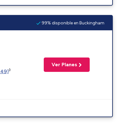
99% disponible en Buckingham
Ver Planes
◊
449)