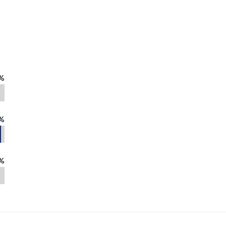
%
%
%