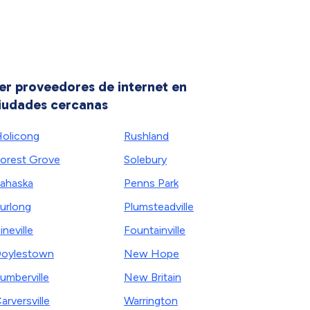
er proveedores de internet en
iudades cercanas
olicong
Rushland
orest Grove
Solebury
ahaska
Penns Park
urlong
Plumsteadville
ineville
Fountainville
oylestown
New Hope
umberville
New Britain
arversville
Warrington