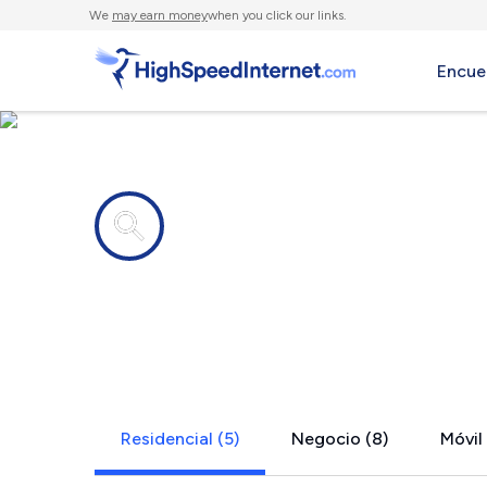
We
may earn money
when you click our links.
Encue
Compañías de Internet en
Buckingham
Residencial (5)
Negocio (8)
Móvil 