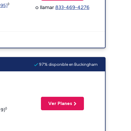
◊
595)
o llamar
833-469-4276
97% disponible en Buckingham
Ver Planes
◊
19)