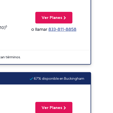
Ver Planes
◊
110)
o llamar
833-811-8858
can términos.
67% disponible en Buckingham
Ver Planes