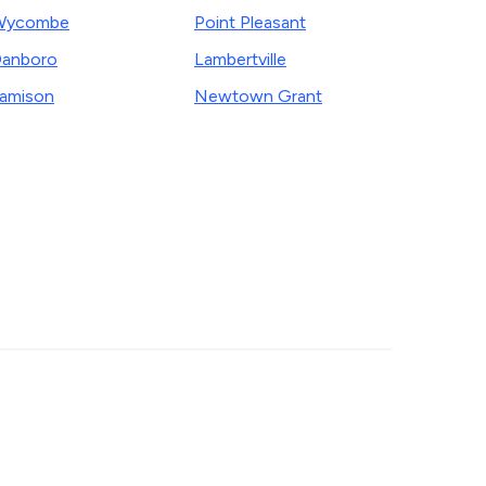
Wycombe
Point Pleasant
anboro
Lambertville
amison
Newtown Grant