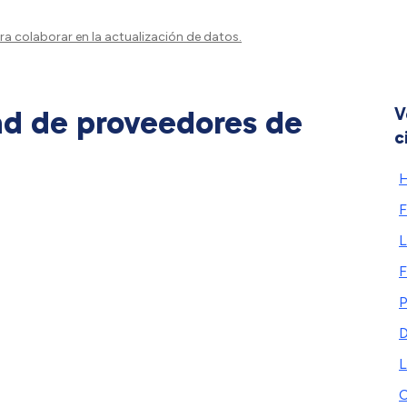
a colaborar en la actualización de datos.
ad de proveedores de
V
c
H
F
L
F
P
D
L
C