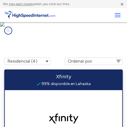
×
We
may earn money
when you click our links.
Negocios
Compañías de Internet en
Lahaska, PA
Xfinity
99% disponible en Lahaska