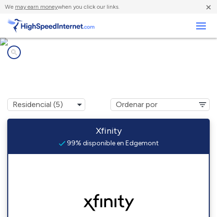
×
We
may earn money
when you click our links.
Negocios
Compañías de Internet en
Edgemont, PA
Xfinity
99% disponible en Edgemont