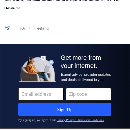
nacional.
›
›
PA
Freeland