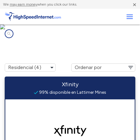
×
We
may earn money
when you click our links.
Negocios
Compañías de Internet en
Lattimer Mines, PA
Xfinity
99% disponible en Lattimer Mines