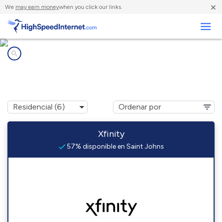
×
We
may earn money
when you click our links.
Negocios
Compañías de Internet en
Saint Johns, PA
Xfinity
57% disponible en Saint Johns