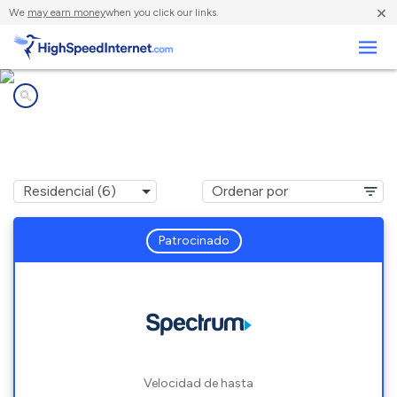
×
We
may earn money
when you click our links.
Negocios
Compañías de Internet en
Greenville, PA
Patrocinado
Velocidad de hasta