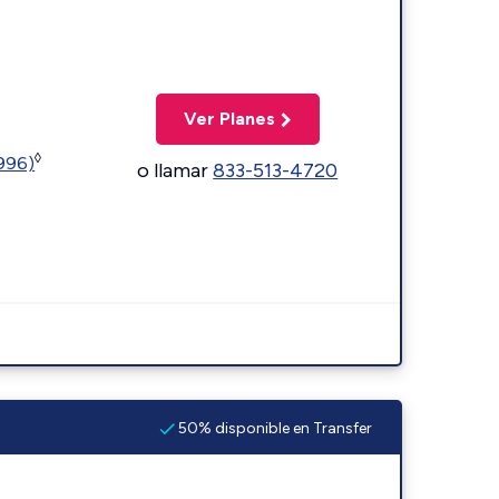
Ver Planes
◊
5996)
o llamar
833-513-4720
50% disponible en Transfer