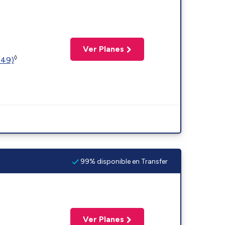
Ver Planes
◊
449)
99% disponible en Transfer
Ver Planes