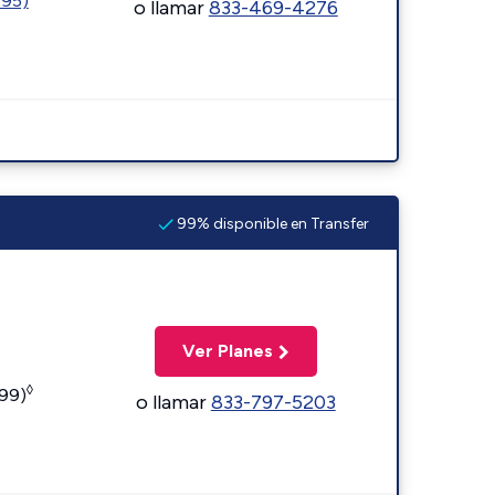
595)
o llamar
833-469-4276
99% disponible en Transfer
Ver Planes
◊
599)
o llamar
833-797-5203