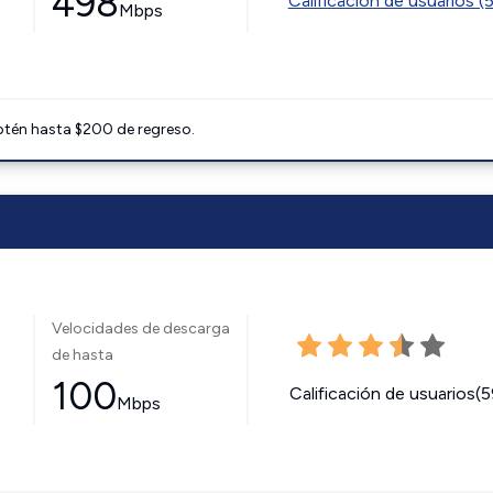
498
Calificación de usuarios (
Mbps
btén hasta $200 de regreso.
Velocidades de descarga
de hasta
100
Calificación de usuarios(
Mbps