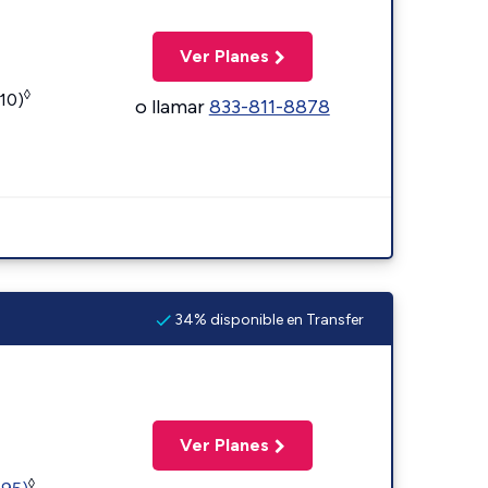
Ver Planes
◊
110)
o llamar
833-811-8878
34% disponible en Transfer
Ver Planes
◊