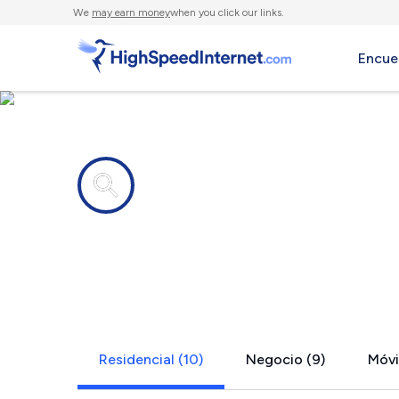
We
may earn money
when you click our links.
Encue
Compañías de Internet en
Transfer, P
Residencial (10)
Negocio (9)
Móvil