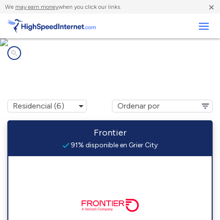
×
We
may earn money
when you click our links.
Negocios
Compañías de Internet en
Grier City, PA
Frontier
91% disponible en Grier City