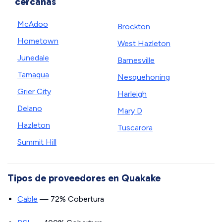
cercanas
McAdoo
Brockton
Hometown
West Hazleton
Junedale
Barnesville
Tamaqua
Nesquehoning
Grier City
Harleigh
Delano
Mary D
Hazleton
Tuscarora
Summit Hill
Tipos de proveedores en Quakake
Cable
— 72% Cobertura