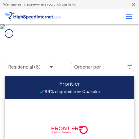
×
We
may earn money
when you click our links.
Negocios
Compañías de Internet en
Quakake, PA
Frontier
99% disponible en Quakake