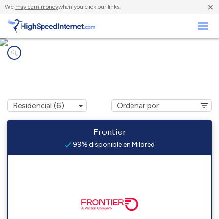
×
We
may earn money
when you click our links.
Negocios
Compañías de Internet en
Mildred, PA
Frontier
99% disponible en Mildred