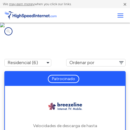
×
We
may earn money
when you click our links.
Negocios
Compañías de Internet en
Jamison City, PA
Patrocinado
Velocidades de descarga de hasta