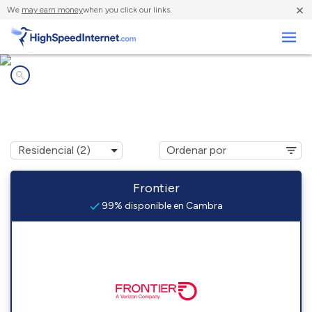
×
We
may earn money
when you click our links.
Negocios
Compañías de Internet en
Cambra, PA
Frontier
99% disponible en Cambra