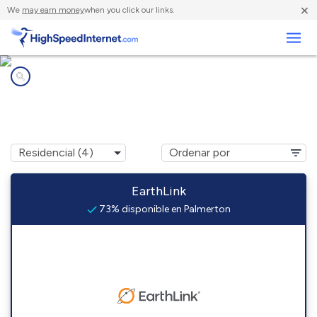
×
We
may earn money
when you click our links.
Negocios
Compañías de Internet en
Palmerton, PA
EarthLink
73% disponible en Palmerton