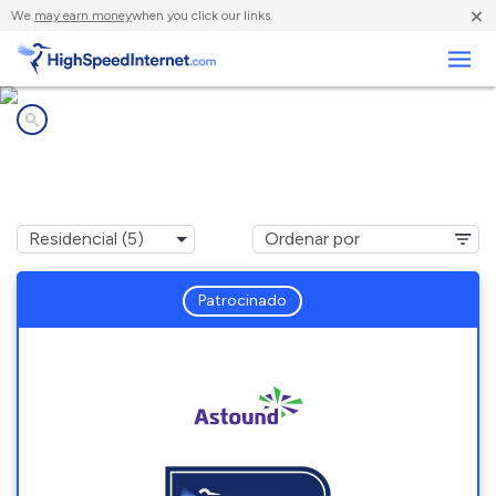
×
We
may earn money
when you click our links.
Negocios
Compañías de Internet en
Walnutport, PA
Patrocinado