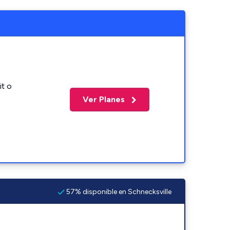
it o
Ver Planes
57% disponible en Schnecksville