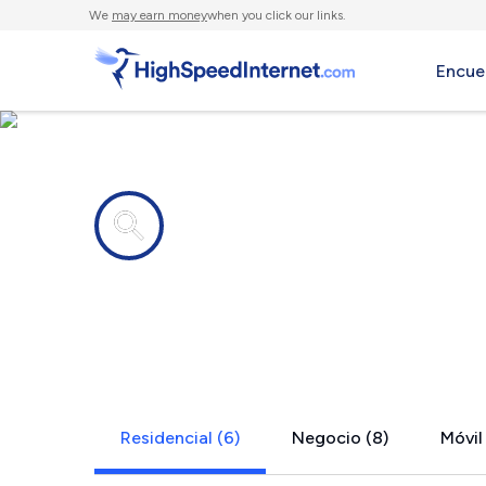
We
may earn money
when you click our links.
Encue
Compañías de Internet en
Schnecksvil
Residencial (6)
Negocio (8)
Móvil 