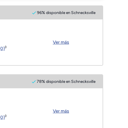
96% disponible en Schnecksville
Ver más
◊
(0)
78% disponible en Schnecksville
Ver más
◊
(0)