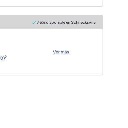
76% disponible en Schnecksville
Ver más
◊
(0)