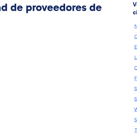
ad de proveedores de
V
c
N
O
E
L
F
S
S
W
S
T