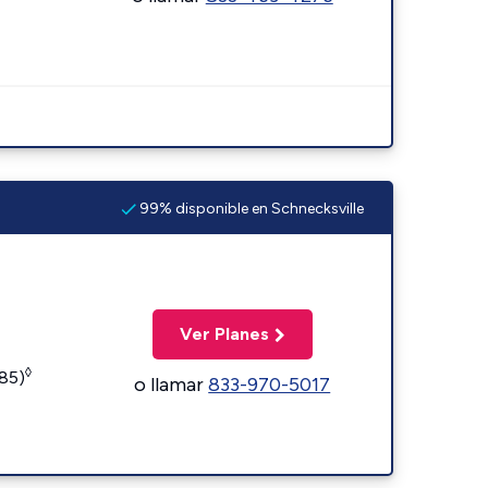
99% disponible en Schnecksville
Ver Planes
◊
185)
o llamar
833-970-5017