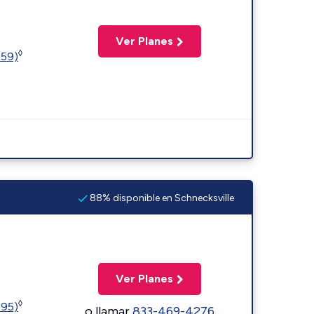
Ver Planes
◊
359)
88% disponible en Schnecksville
Ver Planes
◊
595)
o llamar
833-469-4276