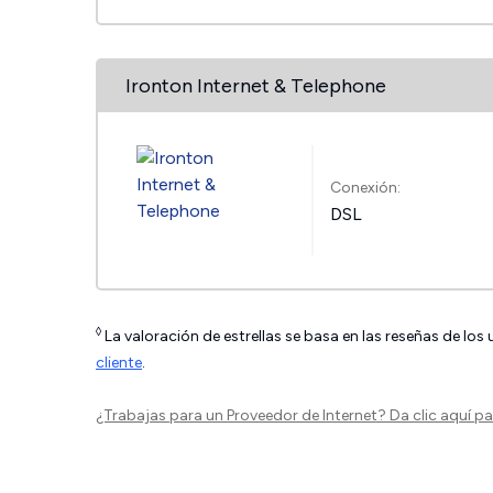
Ironton Internet & Telephone
Conexión:
DSL
◊
La valoración de estrellas se basa en las reseñas de los
cliente
.
¿Trabajas para un Proveedor de Internet?
Da clic aquí
par