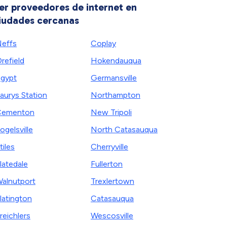
er proveedores de internet en
iudades cercanas
effs
Coplay
refield
Hokendauqua
gypt
Germansville
aurys Station
Northampton
Cementon
New Tripoli
ogelsville
North Catasauqua
tiles
Cherryville
latedale
Fullerton
alnutport
Trexlertown
latington
Catasauqua
reichlers
Wescosville