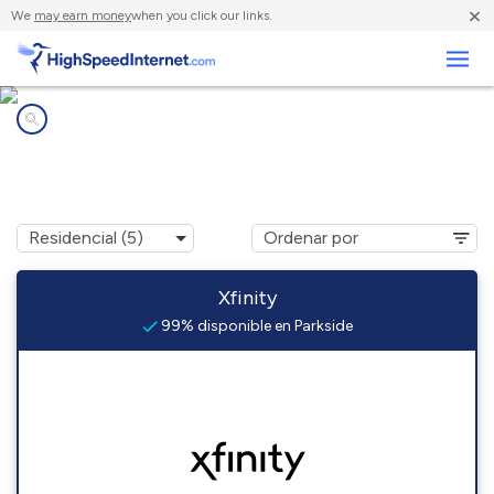
×
We
may earn money
when you click our links.
Negocios
Compañías de Internet en
Parkside, PA
Xfinity
99% disponible en Parkside