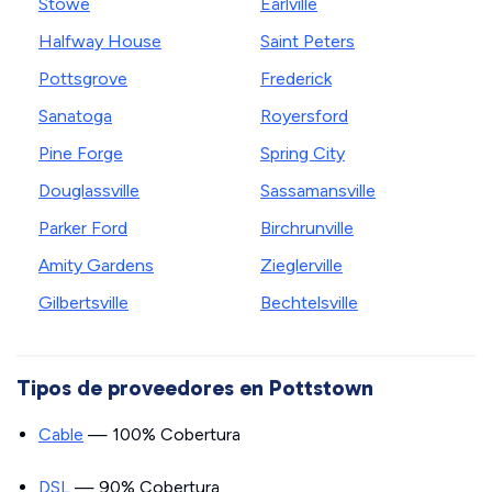
Stowe
Earlville
Halfway House
Saint Peters
Pottsgrove
Frederick
Sanatoga
Royersford
Pine Forge
Spring City
Douglassville
Sassamansville
Parker Ford
Birchrunville
Amity Gardens
Zieglerville
Gilbertsville
Bechtelsville
Tipos de proveedores en Pottstown
Cable
— 100% Cobertura
DSL
— 90% Cobertura