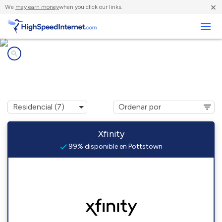
×
We
may earn money
when you click our links.
Negocios
Compañías de Internet en
Pottstown, PA
Xfinity
99% disponible en Pottstown