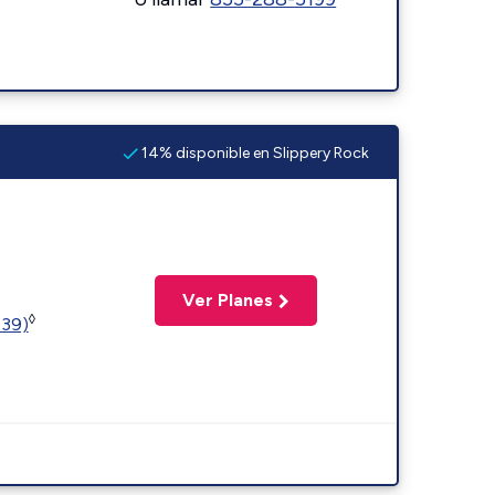
14% disponible en Slippery Rock
Ver Planes
◊
239)