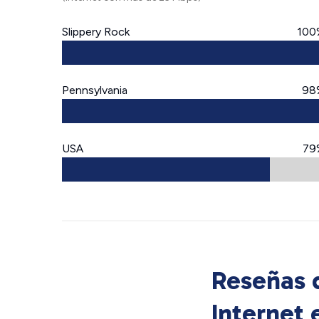
Slippery Rock
100
Pennsylvania
98
USA
79
Reseñas d
Internet