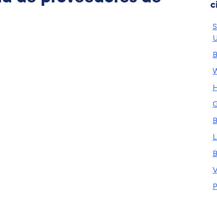
c
S
U
B
W
H
G
B
L
B
V
P