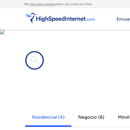
We
may earn money
when you click our links.
Encue
Compañías de Internet en
Slippery Ro
Residencial (4)
Negocio (6)
Móvil