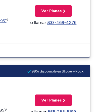
Ver Planes
◊
595)
o llamar
833-469-4276
99% disponible en Slippery Rock
Ver Planes
◊
185)
o llamar
855-288-5199