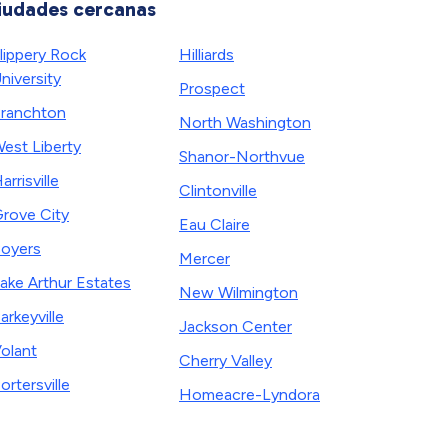
iudades cercanas
lippery Rock
Hilliards
niversity
Prospect
ranchton
North Washington
est Liberty
Shanor-Northvue
arrisville
Clintonville
rove City
Eau Claire
oyers
Mercer
ake Arthur Estates
New Wilmington
arkeyville
Jackson Center
olant
Cherry Valley
ortersville
Homeacre-Lyndora