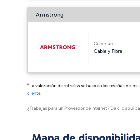
Armstrong
Conexión:
Cable y Fibra
◊
La valoración de estrellas se basa en las reseñas de los
cliente
.
¿Trabajas para un Proveedor de Internet?
Da clic aquí
par
Mapa de disponibilid