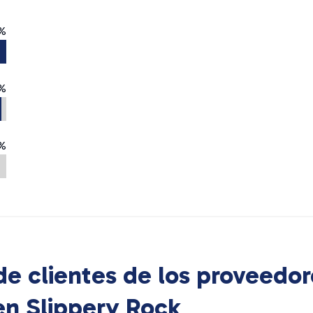
%
%
%
e clientes de los proveedor
 en
Slippery Rock