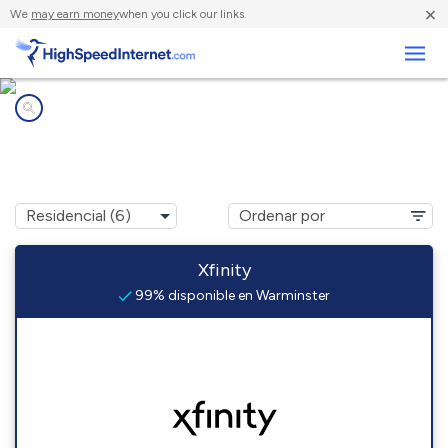
×
We
may earn money
when you click our links.
Negocios
Compañías de Internet en
Warminster, PA
Xfinity
99% disponible en Warminster