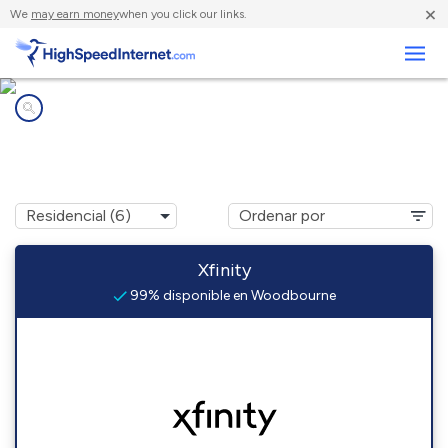
×
We
may earn money
when you click our links.
Negocios
Compañías de Internet en
Woodbourne, PA
Xfinity
99% disponible en Woodbourne