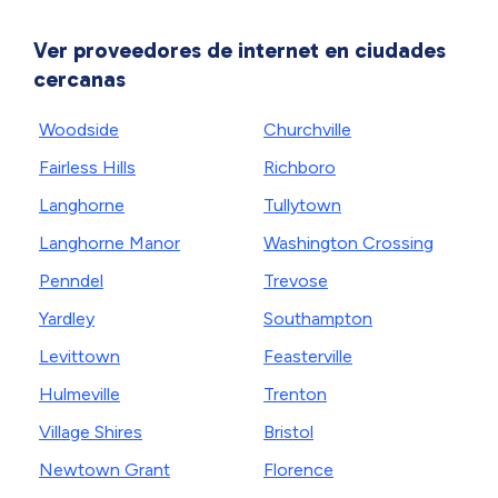
Ver proveedores de internet en ciudades
cercanas
Woodside
Churchville
Fairless Hills
Richboro
Langhorne
Tullytown
Langhorne Manor
Washington Crossing
Penndel
Trevose
Yardley
Southampton
Levittown
Feasterville
Hulmeville
Trenton
Village Shires
Bristol
Newtown Grant
Florence