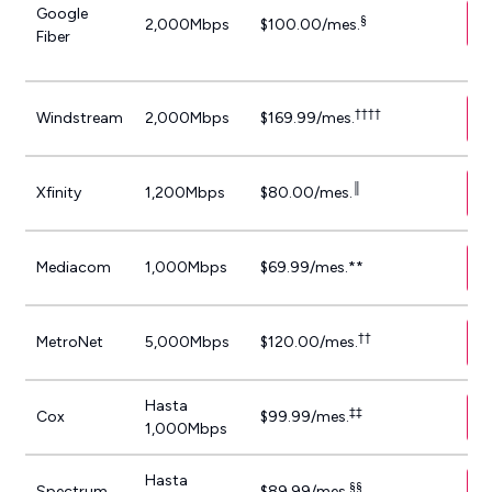
Google
§
2,000Mbps
$100.00/mes.
Fiber
††††
Windstream
2,000Mbps
$169.99/mes.
║
Xfinity
1,200Mbps
$80.00/mes.
Mediacom
1,000Mbps
$69.99/mes.**
††
MetroNet
5,000Mbps
$120.00/mes.
Hasta
‡‡
Cox
$99.99/mes.
1,000Mbps
Hasta
§§
Spectrum
$89.99/mes.