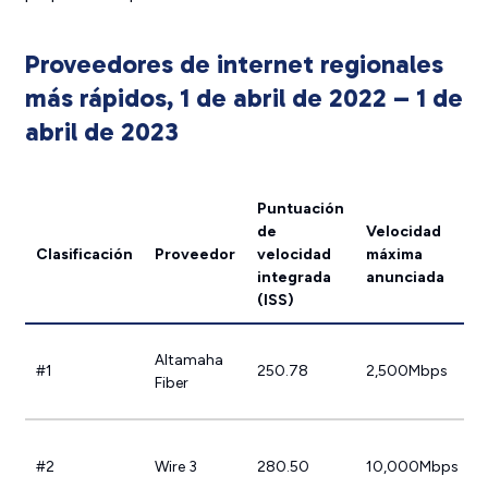
Proveedores de internet regionales
más rápidos, 1 de abril de 2022 – 1 de
abril de 2023
Puntuación
de
Velocidad
Clasificación
Proveedor
velocidad
máxima
s
integrada
anunciada
(ISS)
P
Altamaha
#1
250.78
2,500Mbps
e
Fiber
d
C
#2
Wire 3
280.50
10,000Mbps
F