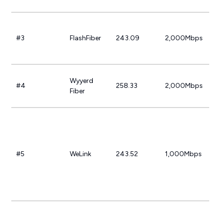
d
#3
FlashFiber
243.09
2,000Mbps
y
Wyyerd
#4
258.33
2,000Mbps
C
Fiber
T
P
L
H
#5
WeLink
243.52
1,000Mbps
N
A
W