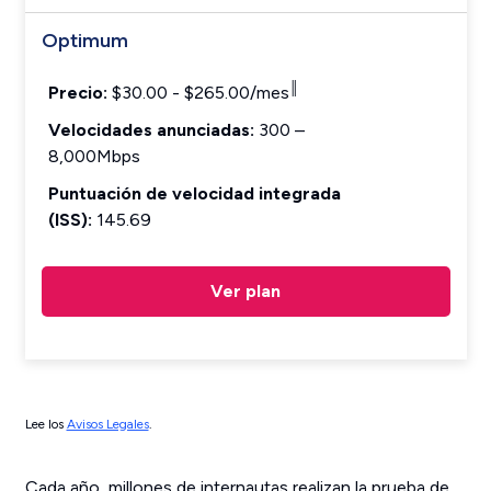
Optimum
║
Precio:
$30.00 - $265.00/mes
Velocidades anunciadas:
300 –
8,000Mbps
Puntuación de velocidad integrada
(ISS):
145.69
Ver plan
Lee los
Avisos Legales
.
Cada año, millones de internautas realizan la prueba de