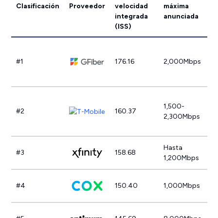
Clasificación
Proveedor
velocidad
máxima
O
integrada
anunciada
(ISS)
#1
176.16
2,000Mbps
1,500-
#2
160.37
2,300Mbps
Hasta
#3
158.68
1,200Mbps
#4
150.40
1,000Mbps