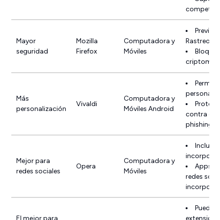
competenc
Previene
Mayor
Mozilla
Computadora y
Rastreo
seguridad
Firefox
Móviles
Bloque
criptomin
Permite 
personaliz
Más
Computadora y
Vivaldi
Protege
personalización
Móviles Android
contra el
phishing
Incluye
incorpora
Mejor para
Computadora y
Opera
Apps d
redes sociales
Móviles
redes soci
incorpora
Puede u
El mejor para
extensione