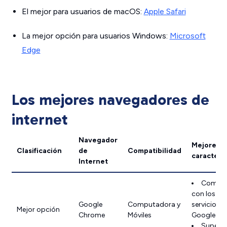
El mejor para usuarios de macOS:
Apple Safari
La mejor opción para usuarios Windows:
Microsoft
Edge
Los mejores navegadores de
internet
Navegador
Mejores
Clasificación
de
Compatibilidad
caracterís
Internet
Compat
con los
Google
Computadora y
servicios d
Mejor opción
Chrome
Móviles
Google
Supera 