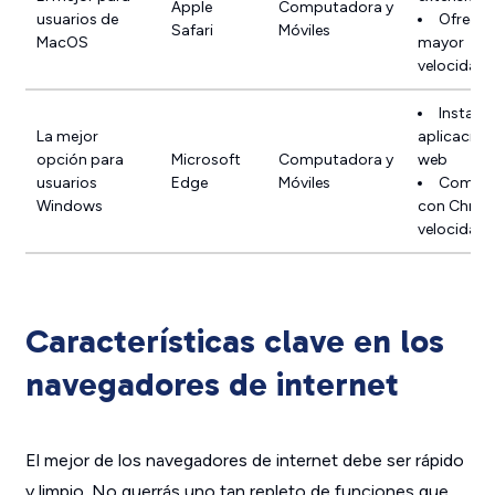
Apple
Computadora y
usuarios de
Ofrece l
Safari
Móviles
MacOS
mayor
velocidad
Instala
La mejor
aplicacion
opción para
Microsoft
Computadora y
web
usuarios
Edge
Móviles
Compit
Windows
con Chrom
velocidad
Características clave en los
navegadores de internet
El mejor de los navegadores de internet debe ser rápido
y limpio. No querrás uno tan repleto de funciones que