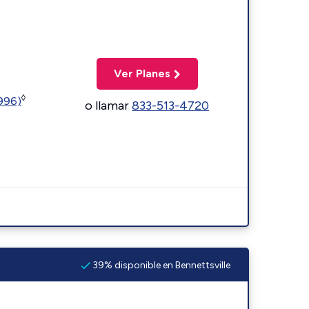
Ver Planes
◊
5996)
o llamar
833-513-4720
39% disponible en Bennettsville