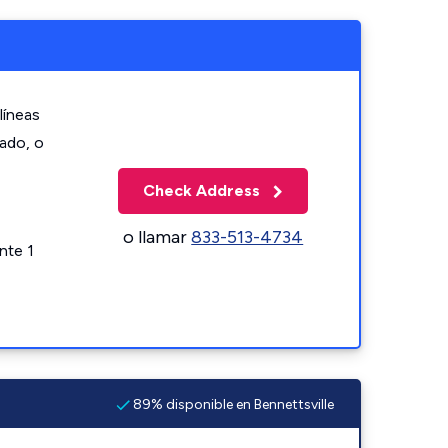
líneas
zado, o
Check Address
o llamar
833-513-4734
nte 1
89% disponible en Bennettsville