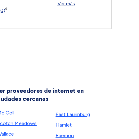
Ver más
◊
(0)
er proveedores de internet en
iudades cercanas
c Coll
East Laurinburg
Scotch Meadows
Hamlet
allace
Raemon