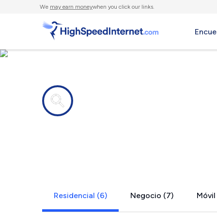
We
may earn money
when you click our links.
Encue
Compañías de Internet en
Bennettsvil
Residencial (6)
Negocio (7)
Móvil 