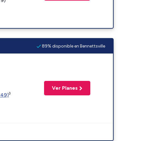
19)
89% disponible en Bennettsville
Ver Planes
◊
449)