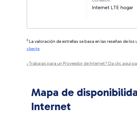
Conexión:
Internet LTE hogar
◊
La valoración de estrellas se basa en las reseñas de los
cliente
.
¿Trabajas para un Proveedor de Internet?
Da clic aquí
par
Mapa de disponibilid
Internet