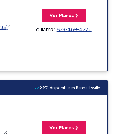
Ver Planes
◊
595)
o llamar
833-469-4276
86% disponible en Bennettsville
Ver Planes
◊